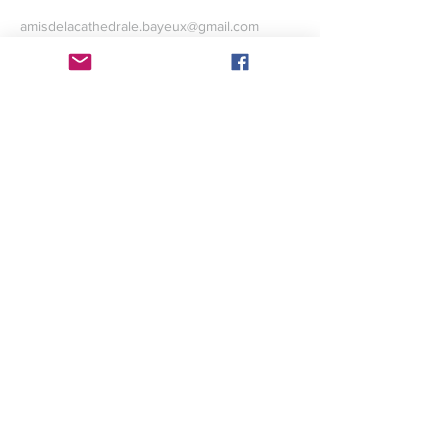
amisdelacathedrale.bayeux@gmail.com
Création web : Aurélien Marie
Conception graphique : Maxence
Levaillant
Crédits photographiques : Maxence
Levaillant
Site internet hébergé par Wix
©2017 par l'association des Amis
de la cathédrale de
Bayeux avec
wix.com