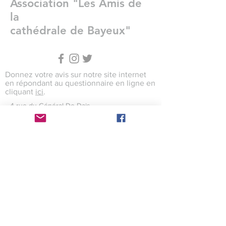
Association "Les Amis de
la
cathédrale de Bayeux"
Donnez votre avis sur notre site internet
en répondant au questionnaire en ligne en
cliquant
ici
.
4 rue du Général De Dais
14400 BAYEUX
amisdelacathedrale.bayeux@gmail.com
Création web : Aurélien Marie
Conception graphique : Maxence
Levaillant
Crédits photographiques : Maxence
Levaillant
Site internet hébergé par Wix
©2017 par l'association des Amis
de la cathédrale de
Bayeux avec
wix.com