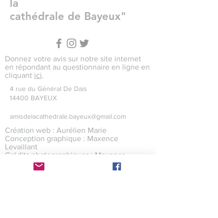
la
cathédrale de Bayeux"
Donnez votre avis sur notre site internet
en répondant au questionnaire en ligne en
cliquant
ici
.
4 rue du Général De Dais
14400 BAYEUX
amisdelacathedrale.bayeux@gmail.com
Création web : Aurélien Marie
Conception graphique : Maxence
Levaillant
Crédits photographiques : Maxence
Levaillant
Site internet hébergé par Wix
©2017 par l'association des Amis
de la cathédrale de
Bayeux avec
wix.com