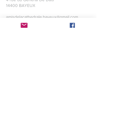
14400 BAYEUX
amisdelacathedrale.bayeux@gmail.com
Création web : Aurélien Marie
Conception graphique : Maxence
Levaillant
Crédits photographiques : Maxence
Levaillant
Site internet hébergé par Wix
©2017 par l'association des Amis
de la cathédrale de
Bayeux avec
wix.com