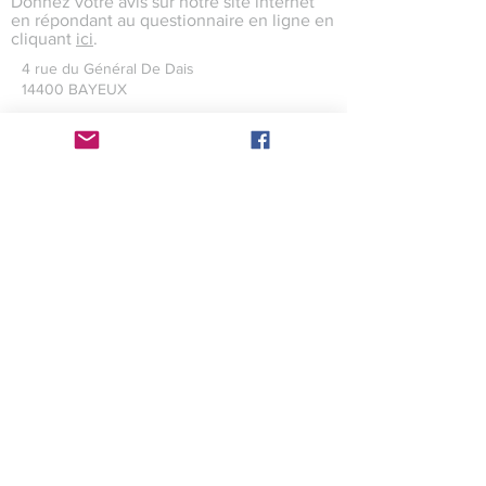
Donnez votre avis sur notre site internet
en répondant au questionnaire en ligne en
cliquant
ici
.
4 rue du Général De Dais
14400 BAYEUX
amisdelacathedrale.bayeux@gmail.com
Création web : Aurélien Marie
Conception graphique : Maxence
Levaillant
Crédits photographiques : Maxence
Levaillant
Site internet hébergé par Wix
©2017 par l'association des Amis
de la cathédrale de
Bayeux avec
wix.com