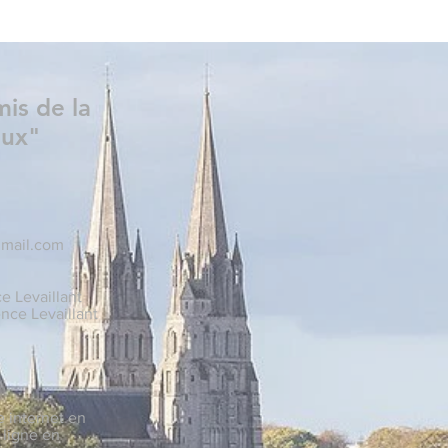
mis de la
eux"
gmail.com
e Levaillant
nce Levaillant
e internet en
 ligne en