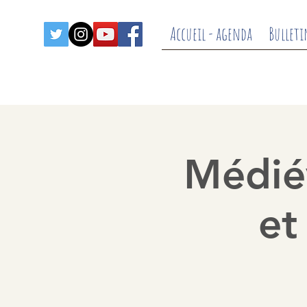
Accueil - agenda
Bulleti
Médiév
et