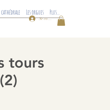
a cathédrale
Les orgues
Plus...
Se connecter
s tours
(2)