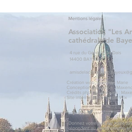
Mentions légales :
Association "Les A
cathédrale de Bay
4 rue du Général De Dais
14400 BAYEUX
amisdelacathedrale.bayeux@
Création web : Aurélien Marie
Conception graphique : Maxenc
Crédits photographiques : Maxe
Site internet hébergé par Wix
Donnez votre avis sur notre sit
répondant au questionnaire en