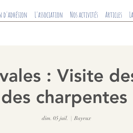
n d'adhésion
L'association
Nos activités
Articles
L
ales : Visite de
 des charpentes 
dim. 05 juil.
  |  
Bayeux