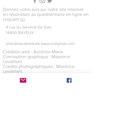
Donnez votre avis sur notre site internet
en répondant au questionnaire en ligne en
cliquant
ici
.
4 rue du Général De Dais
14400 BAYEUX
amisdelacathedrale.bayeux@gmail.com
Création web : Aurélien Marie
Conception graphique : Maxence
Levaillant
Crédits photographiques : Maxence
Levaillant
Site internet hébergé par Wix
©2017 par l'association des Amis
de la cathédrale de
Bayeux avec
wix.com